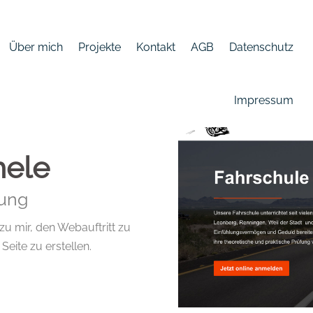
Über mich
Projekte
Kontakt
AGB
Datenschutz
Impressum
hele
ung
u mir, den Webauftritt zu
eite zu erstellen.