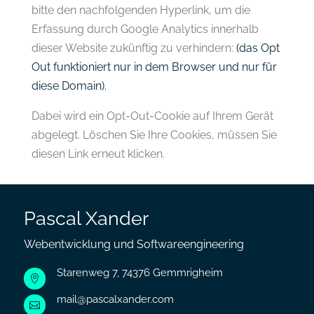
bitte den nachfolgenden Hyperlink, um die
Erfassung durch Google Analytics innerhalb
dieser Website zukünftig zu verhindern:
(das Opt
Out funktioniert nur in dem Browser und nur für
diese Domain).
Dabei wird ein Opt-Out-Cookie auf Ihrem Gerät
abgelegt. Löschen Sie Ihre Cookies, müssen Sie
diesen Link erneut klicken.
Pascal Xander
Webentwicklung und Softwareengineering
Starenweg 7, 74376 Gemmrigheim

mail@pascalxander.com
